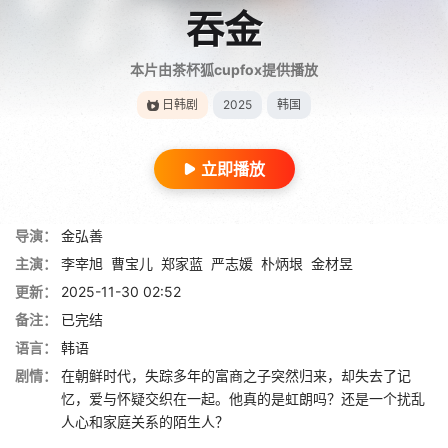
吞金
本片由茶杯狐cupfox提供播放
日韩剧
2025
韩国
立即播放
导演：
金弘善
主演：
李宰旭
曹宝儿
郑家蓝
严志媛
朴炳垠
金材昱
更新：
2025-11-30 02:52
备注：
已完结
语言：
韩语
剧情：
在朝鲜时代，失踪多年的富商之子突然归来，却失去了记
忆，爱与怀疑交织在一起。他真的是虹朗吗？还是一个扰乱
人心和家庭关系的陌生人？