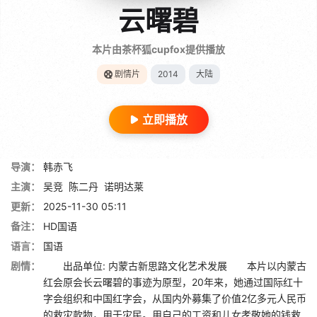
云曙碧
本片由茶杯狐cupfox提供播放
剧情片
2014
大陆
立即播放
导演：
韩赤飞
主演：
吴竞
陈二丹
诺明达莱
更新：
2025-11-30 05:11
备注：
HD国语
语言：
国语
剧情：
出品单位: 内蒙古新思路文化艺术发展 本片以内蒙古
红会原会长云曙碧的事迹为原型，20年来，她通过国际红十
字会组织和中国红字会，从国内外募集了价值2亿多元人民币
的救灾款物，用于灾民。用自己的工资和儿女孝敬她的钱救