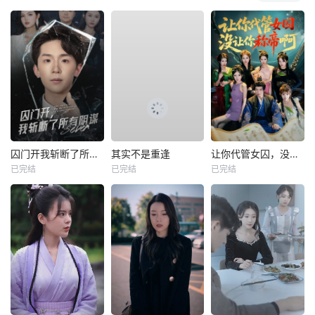
囚门开我斩断了所有阴谋
其实不是重逢
让你代管女囚，没让你称帝啊
已完结
已完结
已完结