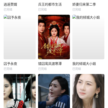
逍遥赘婿
兵王的都市生活
娇妻归来第二季
已完结
已完结
已完结
囚予永夜
错囚鸾凤渡寒潭
我的倾城大小姐
已完结
已完结
已完结