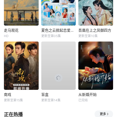
走马观花
夏色之云掀起恋爱与风暴
吾凰在上之凤御四方
HD
更新至第05集
更新至第10集
南戏
盲盒
从新婚开始
更新至第15集
更新至第14集
已完结
正在热播
更多