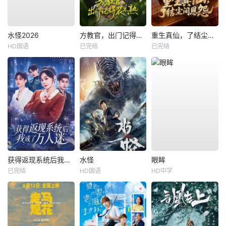
水怪2026
方教官，出门记得装不熟
重生真仙，了结尘间恩怨
HD国语
已完结
已完结
获得返现系统后我成了万人迷
水怪
眼眸
已完结
HD国语
HD中字