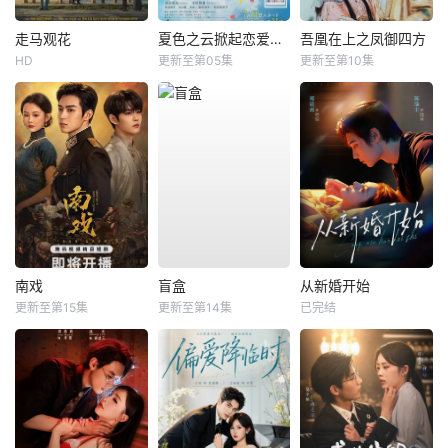
走马观花
夏色之云掀起恋爱与风暴
吾凰在上之凤御四方
HD
更新至第05集
更新至第10集
南戏
盲盒
从新婚开始
更新至第15集
更新至第14集
已完结