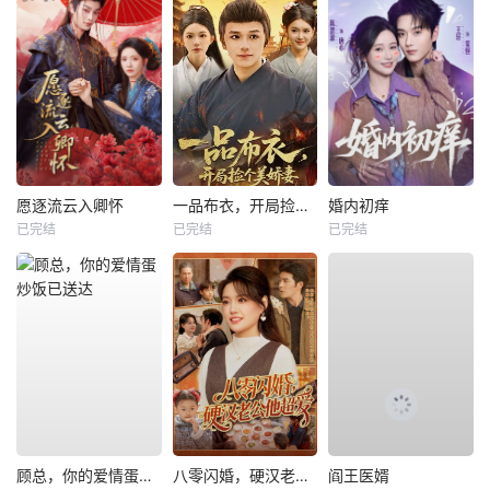
愿逐流云入卿怀
一品布衣，开局捡个美娇妻
婚内初痒
已完结
已完结
已完结
顾总，你的爱情蛋炒饭已送达
八零闪婚，硬汉老公他超爱
阎王医婿