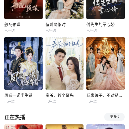
般配预谋
偏爱降临时
傅先生的掌心娇
已完结
已完结
已完结
凤阙一诺半生错
秦爷，领个证先
我家娘子，不对劲第四季
已完结
已完结
已完结
正在热播
更多