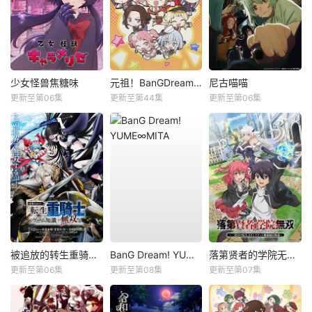
少女怪兽焦糖味
元祖！BanGDream酱
尼古喵喵
更新至第06集
更新至第44集
更新至第06集
被追放的转生重骑士用游戏知识开无双
BanG Dream! YUME∞MITA
落第贤者的学院无双第二回转生，S等级作弊魔术师冒险记
更新至第06集
更新至第08集
更新至第07集