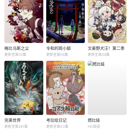
梅比乌斯之尘
令和的斑小姐
文豪野犬汪！第二季
更新至第05集
更新至第06集
更新至第06集
完美世界
考拉绘日记
燃比娃
更新至第281集
更新至第43集
HD国语