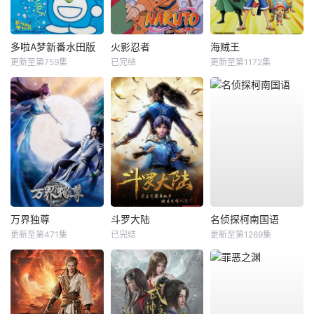
多啦A梦新番水田版
火影忍者
海贼王
更新至第759集
已完结
更新至第1172集
万界独尊
斗罗大陆
名侦探柯南国语
更新至第471集
已完结
更新至第1269集