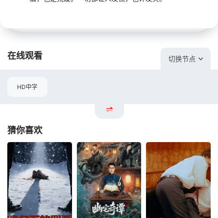
在线观看
切换节点
HD中字
猜你喜欢