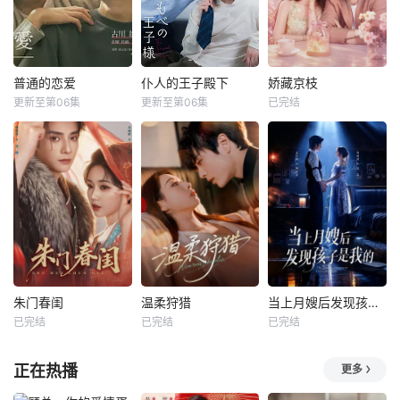
普通的恋爱
仆人的王子殿下
娇藏京枝
更新至第06集
更新至第06集
已完结
朱门春闺
温柔狩猎
当上月嫂后发现孩子是我的
已完结
已完结
已完结
正在热播
更多