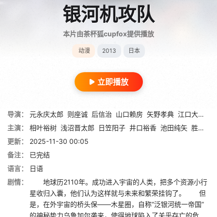
银河机攻队
本片由茶杯狐cupfox提供播放
动漫
2013
日本
立即播放
导演：
元永庆太郎
则座诚
后信治
山口赖房
矢野孝典
江口大辅
末
主演：
相叶裕树
浅沼晋太郎
日笠阳子
井口裕香
池田纯矢
胜杏里
更新：
2025-11-30 00:05
备注：
已完结
语言：
日语
剧情：
地球历2110年。成功进入宇宙的人类，把多个资源小行
星收归入囊，他们认为这样就与未来和繁荣挂钩了。 但
是，在外宇宙的桥头保——木星圈，自称“泛银河统一帝国”
的神秘势力乌鲁加尔袭来，使得地球陷入了关乎存亡的危