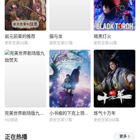
岩元前辈的推荐
猫与龙
暗黑灯火
更新至第06集
更新至第07集
更新至第06集
完美世界剧场版九劫焚天
小书痴的下克上领主的养女
炼气十万年
HD国语
更新至第17集
更新至第366集
正在热播
更多