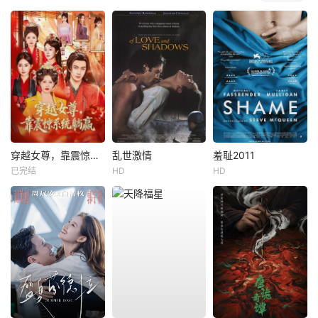
穿越女尊，靠震惊系统躺赢
乱世激情
羞耻2011
已完结
HD
HD