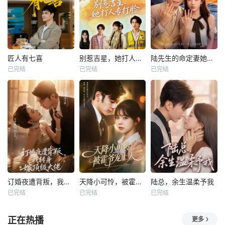
匠人有七喜
别惹吉星，她打人专打脸
陆先生的命定妻她飒又野
已完结
已完结
已完结
订婚夜遭背叛，我转身嫁顶级大佬
天降小可怜，被霍爷宠上天
陆总，余生温柔予我
已完结
已完结
已完结
正在热播
更多