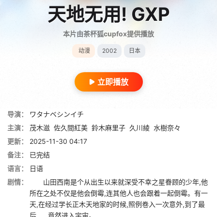
天地无用! GXP
本片由茶杯狐cupfox提供播放
动漫
2002
日本
立即播放
导演：
ワタナベシンイチ
主演：
茂木滋
佐久間紅美
鈴木麻里子
久川綾
水樹奈々
更新：
2025-11-30 04:17
备注：
已完结
语言：
日语
剧情：
山田西南是个从出生以来就深受不幸之星眷顾的少年,他
所在之处不仅是他会倒霉,连其他人也会跟着一起倒霉。有一
天,在经过学长正木天地家的时候,照例卷入一次意外,到了最
后……竟然进入宇宙。