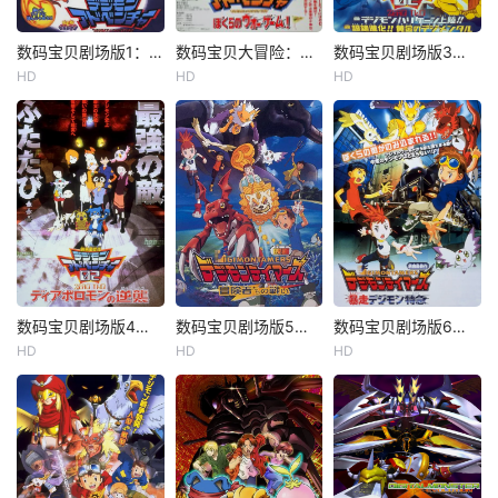
数码宝贝剧场版1：滚球兽诞生之谜
数码宝贝大冒险：我们的战争游戏！
数码宝贝剧场版3：前篇・数码兽飓风登陆！！后篇・超绝进化！
HD
HD
HD
数码宝贝剧场版4：超恶魔兽的反击
数码宝贝剧场版5：冒险者的战斗
数码宝贝剧场版6：暴走特急
HD
HD
HD