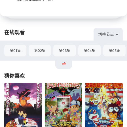
在线观看
切换节点
第01集
第02集
第03集
第04集
第05集
猜你喜欢