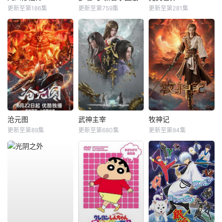
更新至第186集
更新至第759集
更新至第281集
沧元图
武神主宰
牧神记
更新至第89集
更新至第680集
更新至第94集