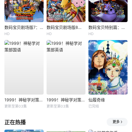
数码宝贝剧场版7：古代数码兽复活
数码宝贝剧场版8：究极力量！爆裂模式发动
数码宝贝特别篇：X进化
HD
HD
HD
1999！神秘学对策部国语
1999！神秘学对策部英语
仙履奇缘
更新至第03集
更新至第03集
已完结
正在热播
更多