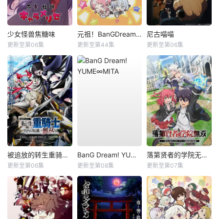
少女怪兽焦糖味
元祖！BanGDream酱
尼古喵喵
更新至第06集
更新至第44集
更新至第06集
被追放的转生重骑士用游戏知识开无双
BanG Dream! YUME∞MITA
落第贤者的学院无双第二回转生，S等级作弊魔术师冒险记
更新至第06集
更新至第08集
更新至第07集