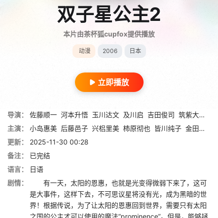
双子星公主2
本片由茶杯狐cupfox提供播放
动漫
2006
日本
立即播放
导演：
佐藤顺一
河本升悟
玉川达文
及川启
吉田俊司
筑紫大介
藤
主演：
小岛惠美
后藤邑子
兴梠里美
柿原彻也
皆川纯子
金田朋子
更新：
2025-11-30 00:28
备注：
已完结
语言：
日语
剧情：
有一天，太阳的恩惠，也就是光变得微弱下来了，这可
是大事件，这样下去，不可思议星将没有光，成为黑暗的世
界！根据传说，为了让太阳的恩惠回到世界，需要只有太阳
之国的公主才可以使用的魔法“prominence”。但是，能够拯