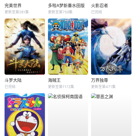
完美世界
多啦A梦新番水田版
火影忍者
更新至第281集
更新至第759集
已完结
斗罗大陆
海贼王
万界独尊
已完结
更新至第1172集
更新至第471集