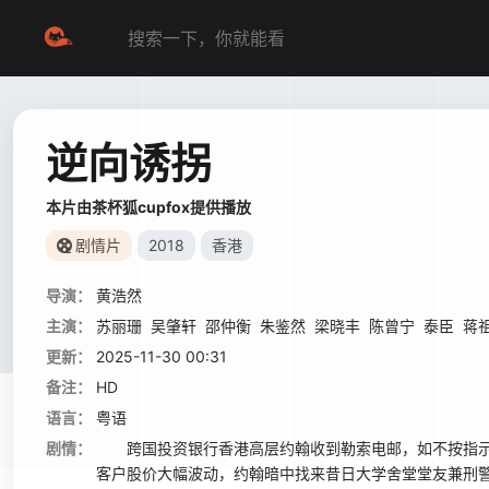
逆向诱拐
本片由茶杯狐cupfox提供播放
剧情片
2018
香港
导演：
黄浩然
主演：
苏丽珊
吴肇轩
邵仲衡
朱鉴然
梁晓丰
陈曾宁
泰臣
蒋
更新：
2025-11-30 00:31
备注：
HD
语言：
粤语
剧情：
跨国投资银行香港高层约翰收到勒索电邮，如不按指示
客户股价大幅波动，约翰暗中找来昔日大学舍堂堂友兼刑警