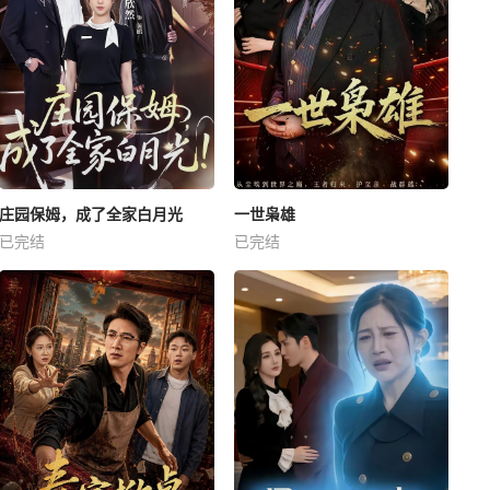
庄园保姆，成了全家白月光
一世枭雄
已完结
已完结