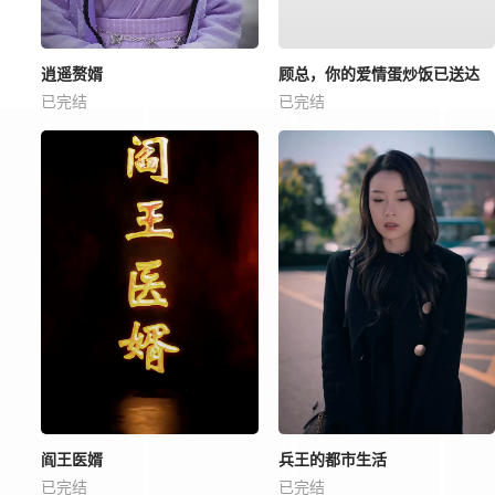
逍遥赘婿
顾总，你的爱情蛋炒饭已送达
已完结
已完结
阎王医婿
兵王的都市生活
已完结
已完结