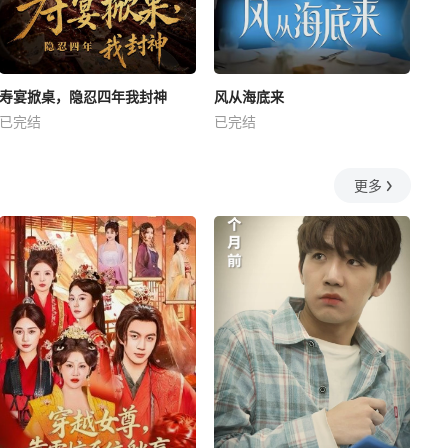
寿宴掀桌，隐忍四年我封神
风从海底来
已完结
已完结
更多