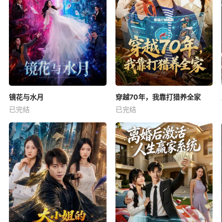
镜花与水月
穿越70年，我靠打猎养全家
已完结
已完结