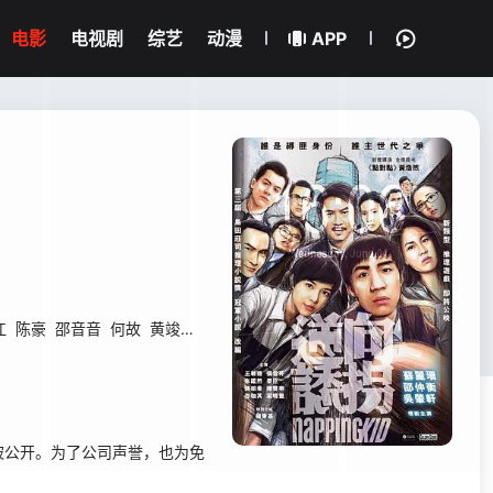
电影
电视剧
综艺
动漫
APP
江
陈豪
邵音音
何故
黄竣锋
梁雍婷
吴良荣
袁文杰
周群达
覃恩美
公开。为了公司声誉，也为免