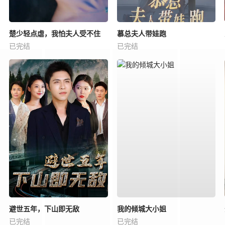
楚少轻点虐，我怕夫人受不住
慕总夫人带娃跑
已完结
已完结
避世五年，下山即无敌
我的倾城大小姐
已完结
已完结