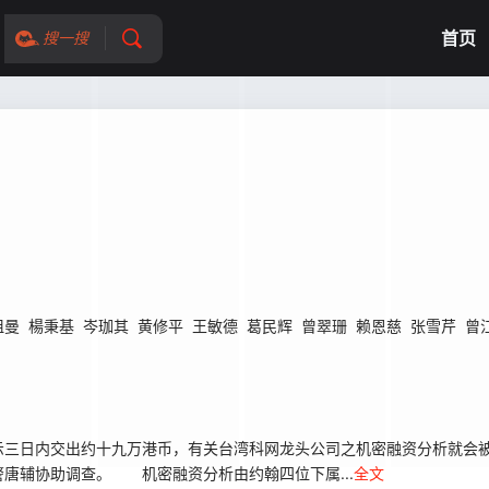
首页
搜一搜
祖曼
楊秉基
岑珈其
黄修平
王敏德
葛民辉
曾翠珊
赖恩慈
张雪芹
曾
三日内交出约十九万港币，有关台湾科网龙头公司之机密融资分析就会被
唐辅协助调查。 机密融资分析由约翰四位下属...
全文