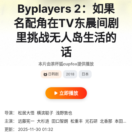
Byplayers 2：如果
名配角在TV东晨间剧
里挑战无人岛生活的
话
本片由茶杯狐cupfox提供播放
日韩剧
2018
日本
立即播放
导演：
松居大悟
横滨聪子
浅野敦也
主演：
远藤宪一
大杉涟
田口智朗
松重丰
光石研
北香那
本田望结
更新：
2025-11-30 01:32