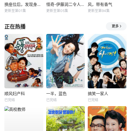
换座位后，发现身后的男生好像喜欢我
怪奇-伊藤润二令人彻夜难眠的奇异故事－
风，带有香气
更新至第01集
更新至第05集
更新至第94集
正在热播
更多
顺风妇产科
一半，蓝色
搞笑一家人
已完结
已完结
已完结