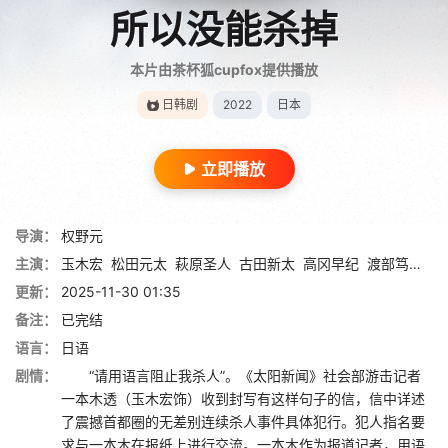
所以没能杀掉
本片由茶杯狐cupfox提供播放
日韩剧
2022
日本
立即播放
导演：
权野元
主演：
玉木宏
松田元太
萩原圣人
古田新太
高冈早纪
渡部笃郎
甲
更新：
2025-11-30 01:35
备注：
已完结
语言：
日语
剧情：
“请用语言阻止我杀人”。《太阳新闻》社会部游击记者
一本木透（玉木宏饰）收到封写有这样句子的信，信中详述
了震撼首都圈的无差别连续杀人事件具体犯行。犯人指名要
求与一本木在报纸上进行交流。一本木作为报道记者，用语