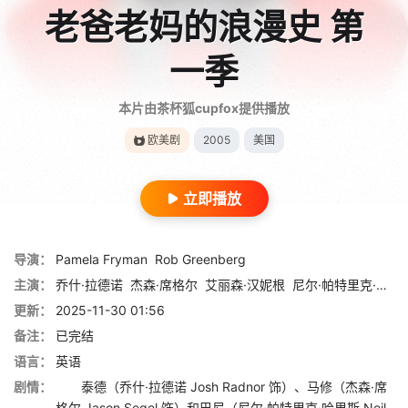
老爸老妈的浪漫史 第
一季
本片由茶杯狐cupfox提供播放
欧美剧
2005
美国
立即播放
导演：
Pamela Fryman
Rob Greenberg
主演：
乔什·拉德诺
杰森·席格尔
艾丽森·汉妮根
尼尔·帕特里克·哈里斯
更新：
2025-11-30 01:56
备注：
已完结
语言：
英语
剧情：
泰德（乔什·拉德诺 Josh Radnor 饰）、马修（杰森·席
格尔 Jason Segel 饰）和巴尼（尼尔·帕特里克·哈里斯 Neil