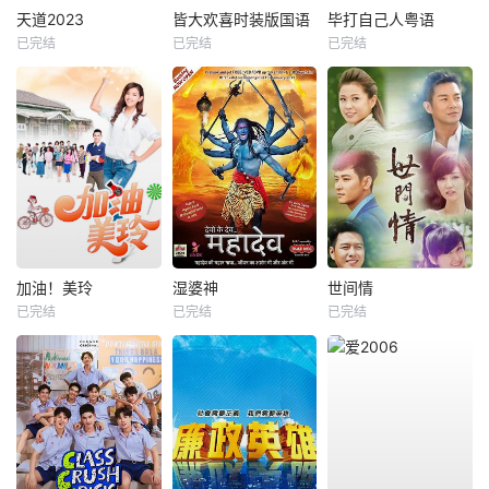
天道2023
皆大欢喜时装版国语
毕打自己人粤语
已完结
已完结
已完结
加油！美玲
湿婆神
世间情
已完结
已完结
已完结