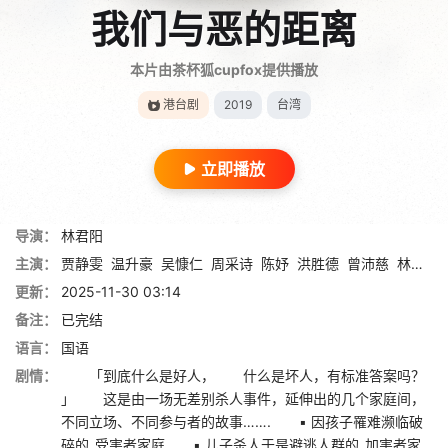
我们与恶的距离
本片由茶杯狐cupfox提供播放
港台剧
2019
台湾
立即播放
导演：
林君阳
主演：
贾静雯
温升豪
吴慷仁
周采诗
陈妤
洪胜德
曾沛慈
林哲熹
更新：
2025-11-30 03:14
备注：
已完结
语言：
国语
剧情：
「到底什么是好人， 什么是坏人，有标准答案吗？
」 这是由一场无差别杀人事件，延伸出的几个家庭间，
不同立场、不同参与者的故事……. ▪ 因孩子罹难濒临破
碎的_受害者家庭 ▪ 儿子杀人于是避逃人群的_加害者家