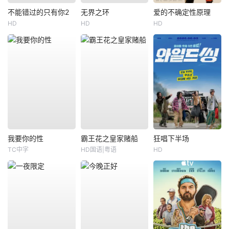
不能错过的只有你2
无界之环
爱的不确定性原理
HD
HD
HD
我要你的性
霸王花之皇家赌船
狂唱下半场
TC中字
HD国语|粤语
HD