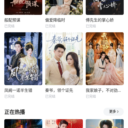
般配预谋
偏爱降临时
傅先生的掌心娇
已完结
已完结
已完结
凤阙一诺半生错
秦爷，领个证先
我家娘子，不对劲第四季
已完结
已完结
已完结
正在热播
更多