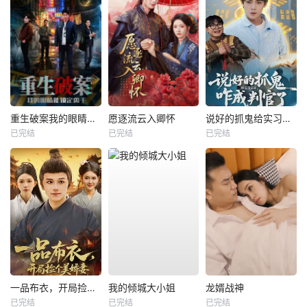
重生破案我的眼睛能锁定凶手
愿逐流云入卿怀
说好的抓鬼给实习证明，咋成判官了
已完结
已完结
已完结
一品布衣，开局捡个美娇妻
我的倾城大小姐
龙婿战神
已完结
已完结
已完结