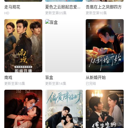
走马观花
夏色之云掀起恋爱与风暴
吾凰在上之凤御四方
HD
更新至第05集
更新至第10集
南戏
盲盒
从新婚开始
更新至第15集
更新至第14集
已完结