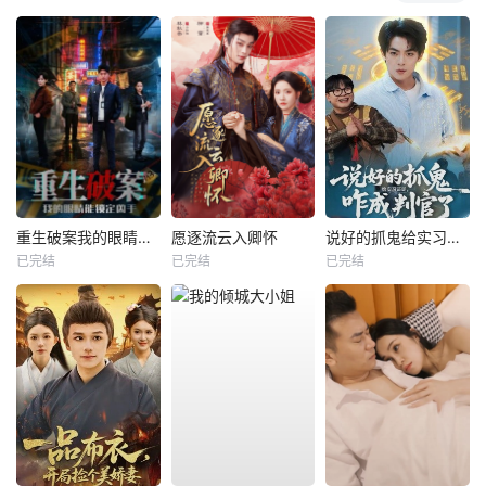
重生破案我的眼睛能锁定凶手
愿逐流云入卿怀
说好的抓鬼给实习证明，咋成判官了
已完结
已完结
已完结