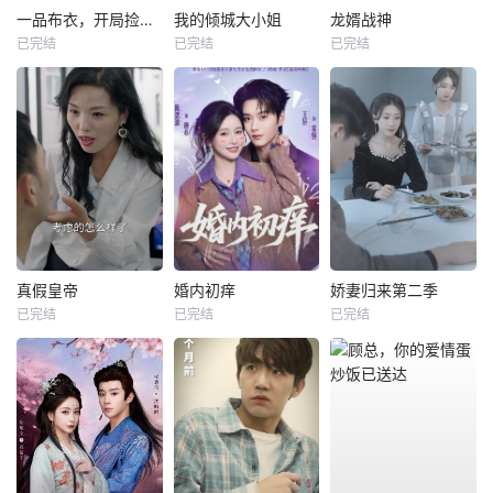
一品布衣，开局捡个美娇妻
我的倾城大小姐
龙婿战神
已完结
已完结
已完结
真假皇帝
婚内初痒
娇妻归来第二季
已完结
已完结
已完结