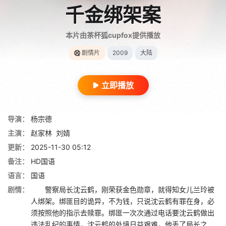
千金绑架案
本片由茶杯狐cupfox提供播放
剧情片
2009
大陆
立即播放
导演：
杨宗德
主演：
赵家林
刘婧
更新：
2025-11-30 05:12
备注：
HD国语
语言：
国语
剧情：
警察局长沈云鹤，刚荣获金色勋章，就得知女儿兰玲被
人绑架。绑匪目的诡异，不为钱，只说沈云鹤有罪在身，必
须按照他的指示去赎罪。绑匪一次次通过电话要沈云鹤做出
违法乱纪的事情，沈云鹤的处境日益艰难，他丢了局长之