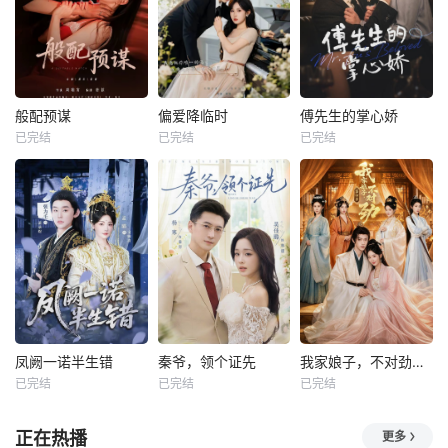
般配预谋
偏爱降临时
傅先生的掌心娇
已完结
已完结
已完结
凤阙一诺半生错
秦爷，领个证先
我家娘子，不对劲第四季
已完结
已完结
已完结
正在热播
更多