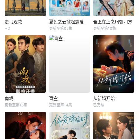
走马观花
夏色之云掀起恋爱与风暴
吾凰在上之凤御四方
HD
更新至第05集
更新至第10集
南戏
盲盒
从新婚开始
更新至第15集
更新至第14集
已完结