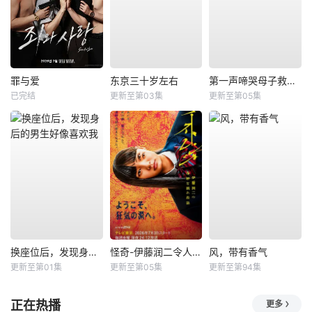
罪与爱
东京三十岁左右
第一声啼哭母子救命急救班
已完结
更新至第03集
更新至第05集
换座位后，发现身后的男生好像喜欢我
怪奇-伊藤润二令人彻夜难眠的奇异故事－
风，带有香气
更新至第01集
更新至第05集
更新至第94集
正在热播
更多