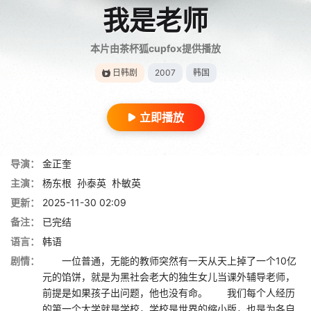
我是老师
本片由茶杯狐cupfox提供播放
日韩剧
2007
韩国
立即播放
导演：
金正奎
主演：
杨东根
孙泰英
朴敏英
更新：
2025-11-30 02:09
备注：
已完结
语言：
韩语
剧情：
一位普通，无能的教师突然有一天从天上掉了一个10亿
元的馅饼，就是为黑社会老大的独生女儿当课外辅导老师，
前提是如果孩子出问题，他也没有命。 我们每个人经历
的第一个大学就是学校，学校是世界的缩小版，也是为各自