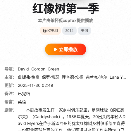
红橡树第一季
本片由茶杯狐cupfox提供播放
欧美剧
2014
美国
立即播放
导演：
David
Gordon
Green
主演：
詹妮弗·格雷
保罗·雷瑟
理查德·坎德
弗兰克·迪尔
Lana Yoo
更新：
2025-11-30 02:49
备注：
已完结
语言：
英语
剧情：
本剧故事发生在一家乡村俱乐部里，是网球版《疯狂高
尔夫》（Caddyshack）。1985年夏天，20出头的年轻人D
avid Myers在位于新泽西州的犹太红橡树乡村俱乐部里谋得
一份职业网球助理的工作，他试图通过这份工作来确定自己