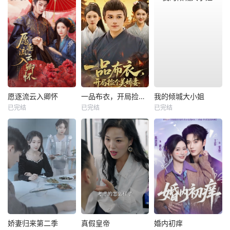
愿逐流云入卿怀
一品布衣，开局捡个美娇妻
我的倾城大小姐
已完结
已完结
已完结
娇妻归来第二季
真假皇帝
婚内初痒