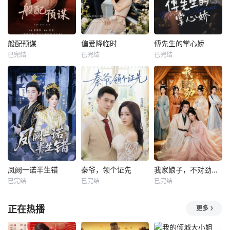
般配预谋
偏爱降临时
傅先生的掌心娇
已完结
已完结
已完结
凤阙一诺半生错
秦爷，领个证先
我家娘子，不对劲第四季
已完结
已完结
已完结
正在热播
更多