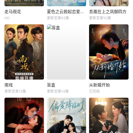
走马观花
夏色之云掀起恋爱与风暴
吾凰在上之凤御四方
HD
更新至第05集
更新至第10集
南戏
盲盒
从新婚开始
更新至第15集
更新至第14集
已完结