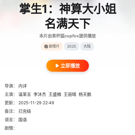
掌生1：神算大小姐
名满天下
本片由茶杯狐cupfox提供播放
剧情片
2025
大陆
立即播放
导演：
内详
主演：
温茉言
李沐杰
王盛楠
王丽晴
杨天鹏
更新：
2025-11-29 22:49
备注：
已完结
语言：
国语
剧情：