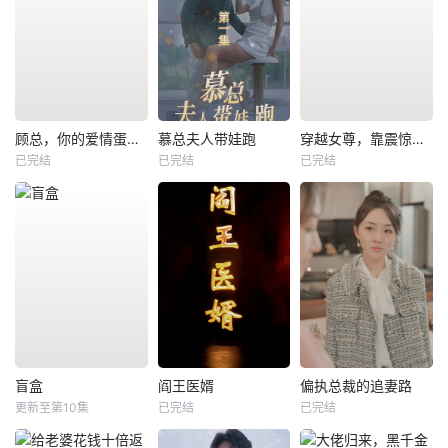
顾总，你的爱情蛋炒饭已送达
慕总夫人带娃跑
穿越女尊，靠震惊系统躺赢
已完结
已完结
已完结
盲盒
阎王医婿
偏执总裁的追妻路
更新至第10集
已完结
已完结