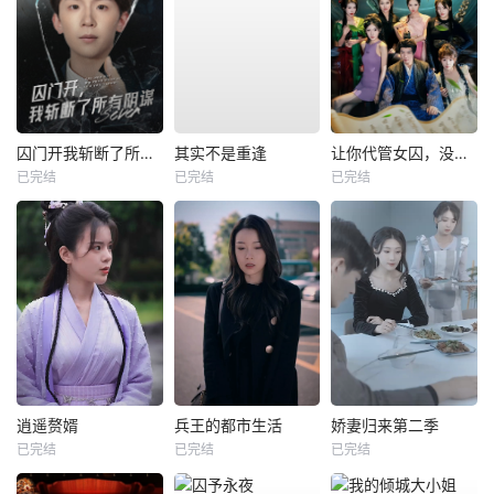
囚门开我斩断了所有阴谋
其实不是重逢
让你代管女囚，没让你称帝啊
已完结
已完结
已完结
逍遥赘婿
兵王的都市生活
娇妻归来第二季
已完结
已完结
已完结