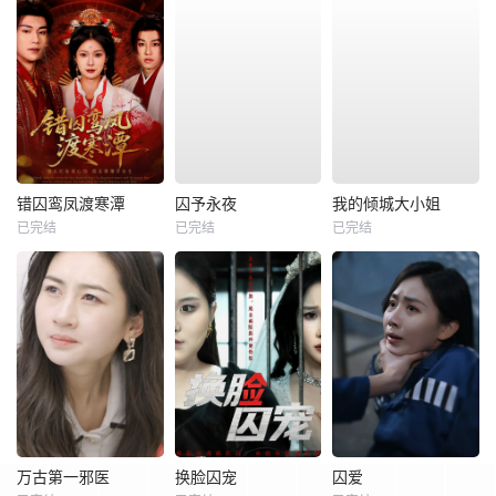
错囚鸾凤渡寒潭
囚予永夜
我的倾城大小姐
已完结
已完结
已完结
万古第一邪医
换脸囚宠
囚爱