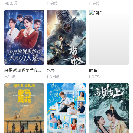
HD国语
已完结
已完结
获得返现系统后我成了万人迷
水怪
眼眸
已完结
HD国语
HD中字