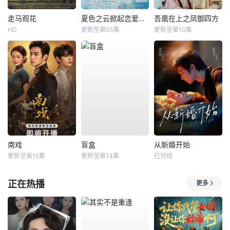
走马观花
夏色之云掀起恋爱与风暴
吾凰在上之凤御四方
HD
更新至第05集
更新至第10集
南戏
盲盒
从新婚开始
更新至第15集
更新至第14集
已完结
正在热播
更多