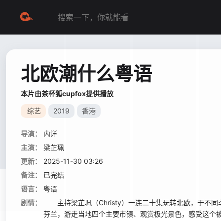
北欧潮什么粤语
本片由茶杯狐cupfox提供播放
综艺
2019
香港
导演：
内详
主演：
梁芷珮
更新：
2025-11-30 03:26
备注：
已完结
语言：
粤语
剧情：
主持梁芷珮（Christy）一连二十集玩转北欧，于不
芬兰，游走当地四个主要市镇、观赏极光景色，感受这个被