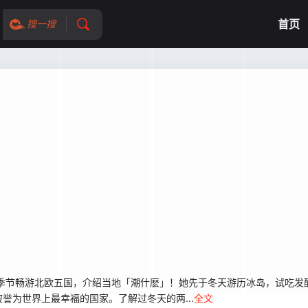
首页
搜一搜
同季节畅游北欧五国，介绍当地「潮什麽」！她先于冬天游历冰岛，试吃发
誉为世界上最幸福的国家。了解过冬天的两...
全文