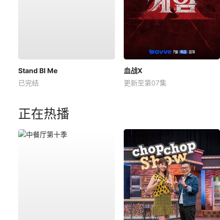
Stand BI Me
血战X
已完结
更新至第07集
正在热播