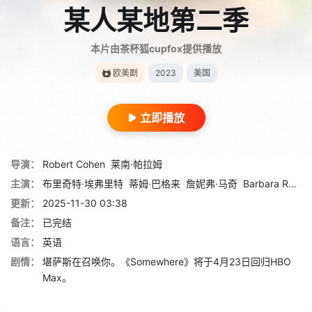
某人某地第二季
本片由茶杯狐cupfox提供播放
欧美剧
2023
美国
立即播放
导演：
Robert Cohen
莱南·帕拉姆
主演：
布里奇特·埃弗里特
蒂姆·巴格来
詹妮弗·马奇
Barbara Robertson
更新：
2025-11-30 03:38
备注：
已完结
语言：
英语
剧情：
堪萨斯在召唤你。《Somewhere》将于4月23日回归HBO
Max。