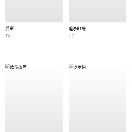
后室
追杀51号
TC
HD