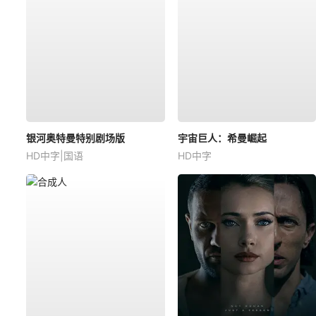
银河奥特曼特别剧场版
宇宙巨人：希曼崛起
HD中字|国语
HD中字