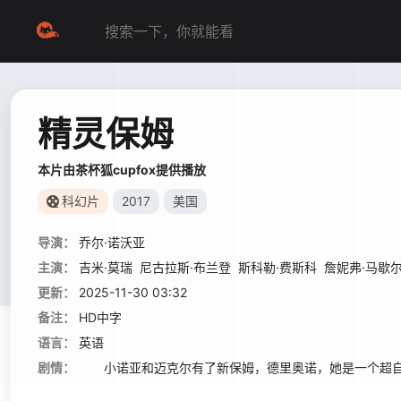
精灵保姆
本片由茶杯狐cupfox提供播放
科幻片
2017
美国
导演：
乔尔·诺沃亚
主演：
吉米·莫瑞
尼古拉斯·布兰登
斯科勒·费斯科
詹妮弗·马歇
更新：
2025-11-30 03:32
备注：
HD中字
语言：
英语
剧情：
小诺亚和迈克尔有了新保姆，德里奥诺，她是一个超自然