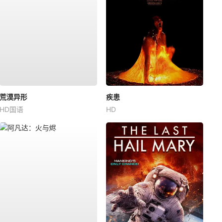
荒漠异形
疾患
HD国语
HD