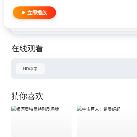
立即播放
在线观看
HD中字
猜你喜欢