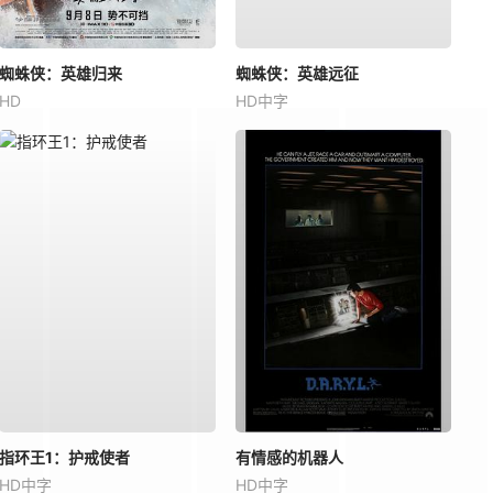
蜘蛛侠：英雄归来
蜘蛛侠：英雄远征
HD
HD中字
指环王1：护戒使者
有情感的机器人
HD中字
HD中字