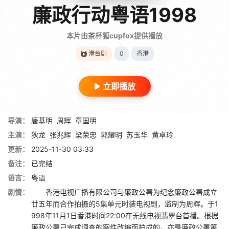
廉政行动粤语1998
本片由茶杯狐cupfox提供播放
港台剧
0
香港
立即播放
导演：
唐基明
周辉
章国明
主演：
狄龙
张兆辉
梁荣忠
郭耀明
苏玉华
黄卓玲
更新：
2025-11-30 03:33
备注：
已完结
语言：
粤语
剧情：
香港电视广播有限公司与廉政公署为纪念廉政公署成立
廿五年而合作拍摄的5集单元时装电视剧，监制为周辉。于1
998年11月1日香港时间22:00在无线电视翡翠台首播。根据
廉政公署己完成调查的案件改编而拍成的，亦是廉政公署第