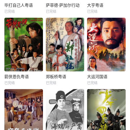
毕打自己人粤语
萨菲德·萨加尔行动
大亨粤语
已完结
已完结
已完结
箭侠恩仇粤语
郑板桥粤语
大运河国语
已完结
已完结
已完结