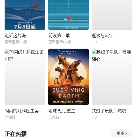
走近这片海
前浪第二季
逝水与流年
更新至第05集
更新至第04集
HD
闪闪的儿科医生第四季
地球·劫后重生
铁娘子乐队：燃烧雄心
已完结
已完结
HD
正在热播
更多