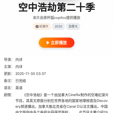
空中浩劫第二十季
本片由茶杯狐cupfox提供播放
纪录片
2020
加拿大
立即播放
导演：
内详
主演：
内详
更新：
2025-11-30 03:37
备注：
已完结
语言：
英语
剧情：
《空中浩劫》是一个由加拿大Cineflix制作的空难纪录片
节目，其英文原版分别在世界各地的国家地理频道及Discov
ery频道播出，加拿大魁北克省在Canal D以法文播出，中国
中文版则由多个电视台获得其版权。 此节目主要介绍19