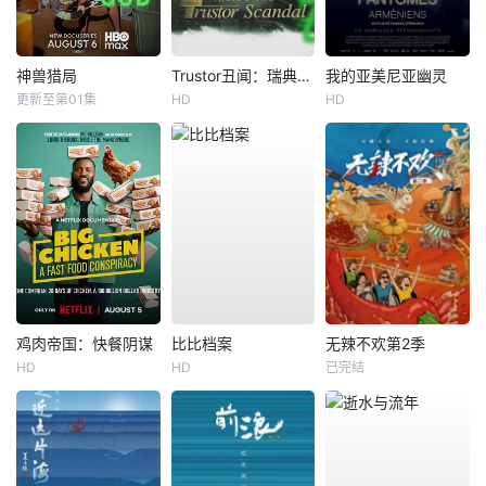
神兽猎局
Trustor丑闻：瑞典金融案内幕
我的亚美尼亚幽灵
更新至第01集
HD
HD
鸡肉帝国：快餐阴谋
比比档案
无辣不欢第2季
HD
HD
已完结