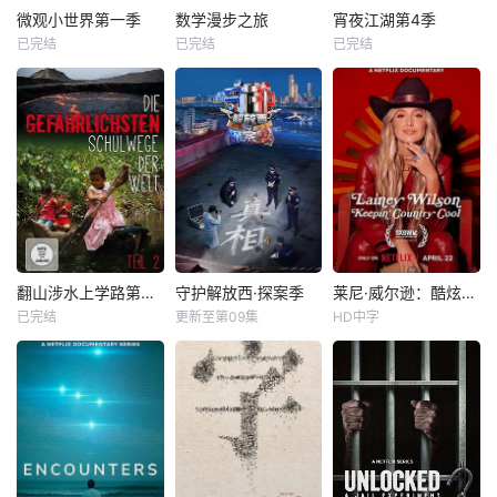
微观小世界第一季
数学漫步之旅
宵夜江湖第4季
已完结
已完结
已完结
翻山涉水上学路第一季
守护解放西·探案季
莱尼·威尔逊：酷炫乡村乐
已完结
更新至第09集
HD中字