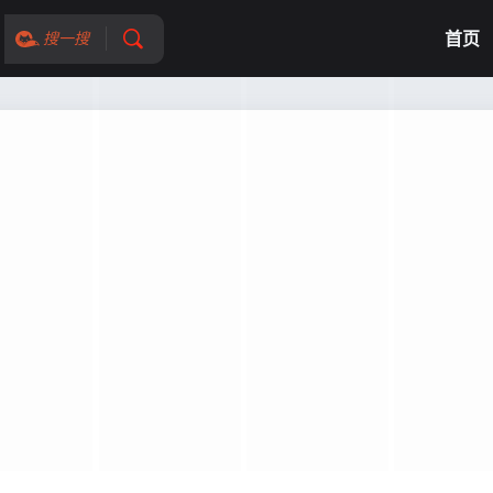
首页
搜一搜