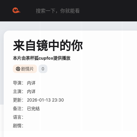
来自镜中的你
本片由茶杯狐cupfox提供播放
剧情片
0
导演：
内详
主演：
内详
更新：
2026-01-13 23:30
备注：
已完结
语言：
剧情：