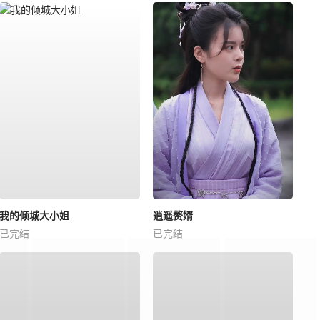
我的倾城大小姐
逍遥赘婿
已完结
已完结