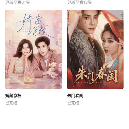
更新至第01集
更新至第13集
娇藏京枝
朱门春闺
已完结
已完结