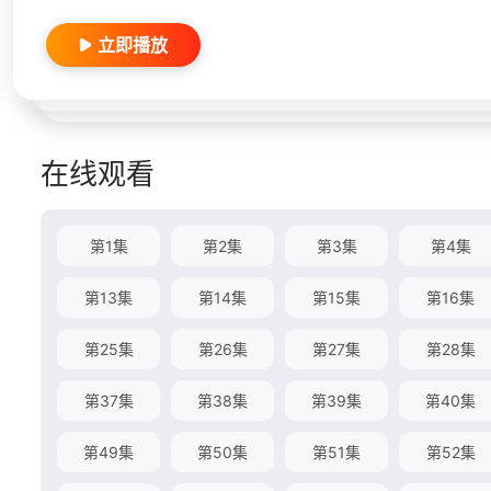
立即播放
在线观看
第1集
第2集
第3集
第4集
第13集
第14集
第15集
第16集
第25集
第26集
第27集
第28集
第37集
第38集
第39集
第40集
第49集
第50集
第51集
第52集