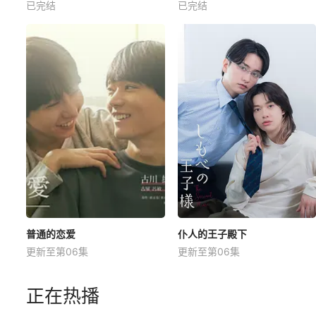
已完结
已完结
普通的恋爱
仆人的王子殿下
更新至第06集
更新至第06集
正在热播