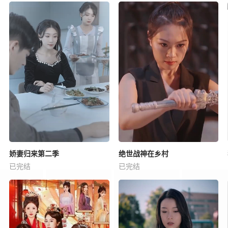
娇妻归来第二季
绝世战神在乡村
已完结
已完结