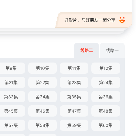
好影片，与好朋友一起分享
线路二
线路一
第9集
第10集
第11集
第12集
第21集
第22集
第23集
第24集
第33集
第34集
第35集
第36集
第45集
第46集
第47集
第48集
第57集
第58集
第59集
第60集