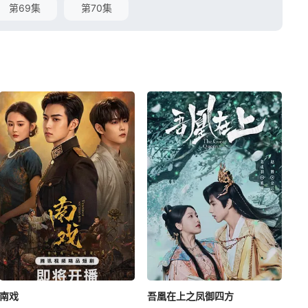
第69集
第70集
南戏
吾凰在上之凤御四方