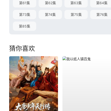
第61集
第62集
第63集
第64集
第73集
第74集
第75集
第76集
第85集
猜你喜欢