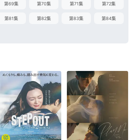
第69集
第70集
第71集
第72集
第81集
第82集
第83集
第84集