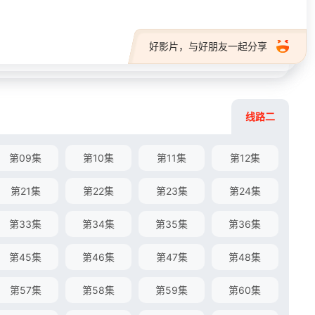
好影片，与好朋友一起分享
线路二
第09集
第10集
第11集
第12集
第21集
第22集
第23集
第24集
第33集
第34集
第35集
第36集
第45集
第46集
第47集
第48集
第57集
第58集
第59集
第60集