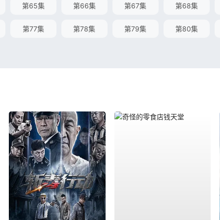
第65集
第66集
第67集
第68集
第77集
第78集
第79集
第80集