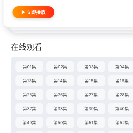
立即播放
在线观看
第01集
第02集
第03集
第04集
第13集
第14集
第15集
第16集
第25集
第26集
第27集
第28集
第37集
第38集
第39集
第40集
第49集
第50集
第51集
第52集