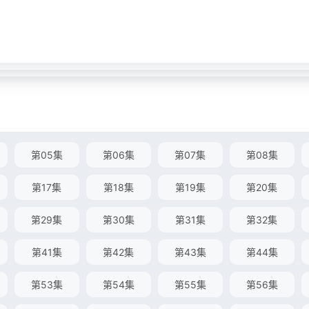
第05集
第06集
第07集
第08集
第17集
第18集
第19集
第20集
第29集
第30集
第31集
第32集
第41集
第42集
第43集
第44集
第53集
第54集
第55集
第56集