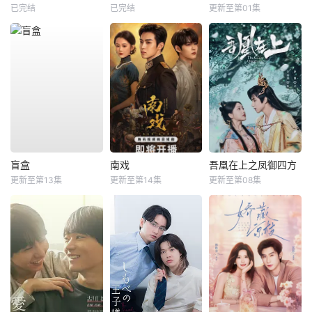
已完结
已完结
更新至第01集
盲盒
南戏
吾凰在上之凤御四方
更新至第13集
更新至第14集
更新至第08集