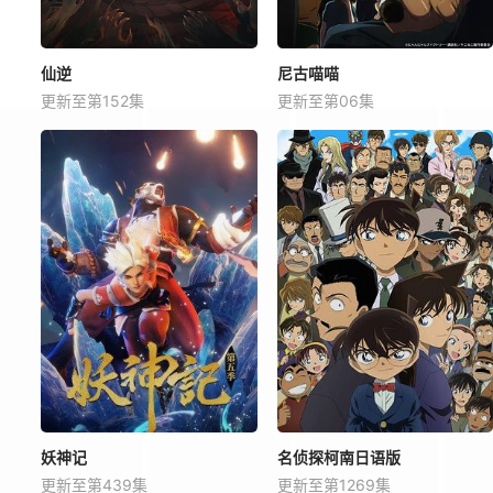
仙逆
尼古喵喵
更新至第152集
更新至第06集
妖神记
名侦探柯南日语版
更新至第439集
更新至第1269集