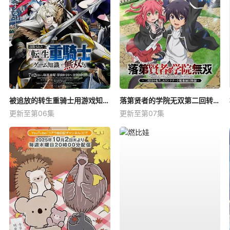
被追放的转生重骑士用游戏知识开无双
落第贤者的学院无双第二回转生，S等级作弊魔术师冒险记
更新至第06集
更新至第07集