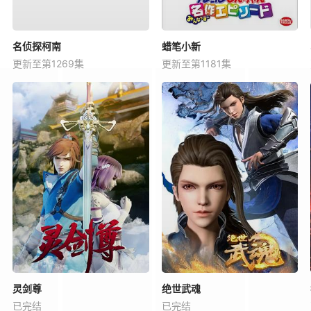
名侦探柯南
蜡笔小新
更新至第1269集
更新至第1181集
灵剑尊
绝世武魂
已完结
已完结