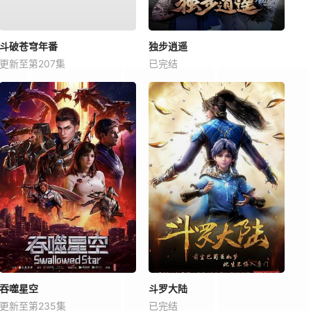
斗破苍穹年番
独步逍遥
更新至第207集
已完结
吞噬星空
斗罗大陆
更新至第235集
已完结