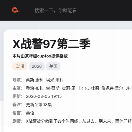
X战警97第二季
本片由茶杯狐cupfox提供播放
动漫
2026
美国
导演：
蔡斯·康利
埃米·米村
主演：
乔治·布扎
雷·蔡斯
霍莉·周
卡尔·J·杜德
詹妮弗·黑尔
JP
更新：
2026-08-05 19:15
备注：
更新至第08集
语言：
英语
剧情：
X战警被分散到了各个时间线，从过去，到未来，而他们将