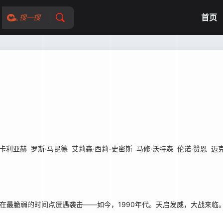
首页
搜一搜
·卡利亚赫
罗斯·马昆德
艾莉森·西莉-史密斯
马修·沃特森
伦诺·赞恩
迈
在最脆弱的时间点遭遇袭击——如今，1990年代。天启发威，大战来临