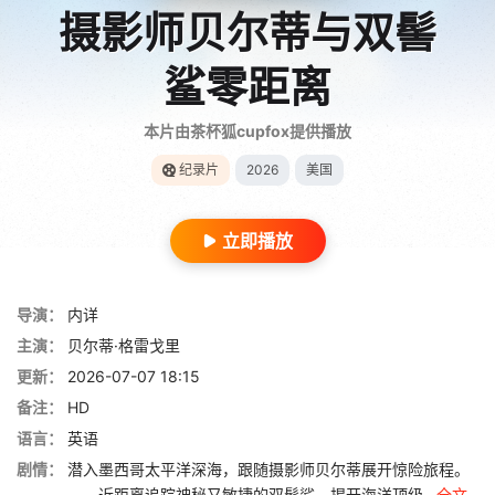
摄影师贝尔蒂与双髻
鲨零距离
本片由茶杯狐cupfox提供播放
纪录片
2026
美国
立即播放
导演：
内详
主演：
贝尔蒂·格雷戈里
更新：
2026-07-07 18:15
备注：
HD
语言：
英语
剧情：
潜入墨西哥太平洋深海，跟随摄影师贝尔蒂展开惊险旅程。
近距离追踪神秘又敏捷的双髻鲨，揭开海洋顶级...
全文