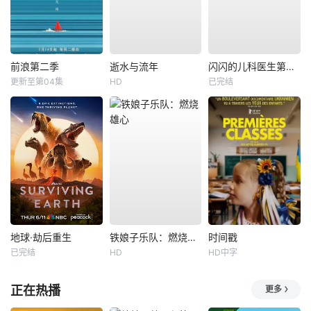
前浪第二季
逝水与流年
闪闪的儿科医生第四季
更新至第04集
HD
已完结
地球·劫后重生
铁娘子乐队：燃烧雄心
时间戳
已完结
HD
HD中字
正在热播
更多