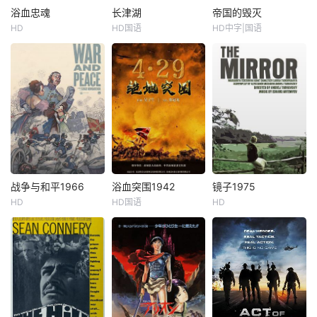
浴血忠魂
长津湖
帝国的毁灭
HD
HD国语
HD中字|国语
战争与和平1966
浴血突围1942
镜子1975
HD
HD国语
HD