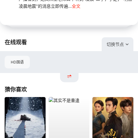
凌晨地震"的消息立即传遍...
全文
在线观看
切换节点
HD国语
猜你喜欢