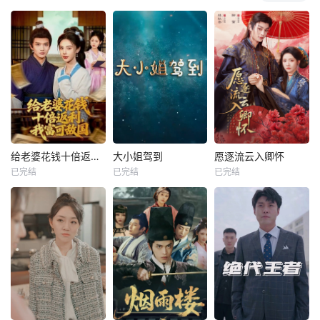
给老婆花钱十倍返利，我富可敌国
大小姐驾到
愿逐流云入卿怀
已完结
已完结
已完结