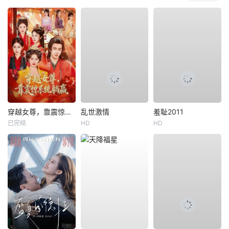
穿越女尊，靠震惊系统躺赢
乱世激情
羞耻2011
已完结
HD
HD