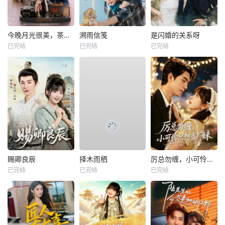
今晚月光很美，茶香四溢
溯雨信笺
是闪婚的关系呀
已完结
已完结
已完结
赐卿良辰
择木而栖
厉总勿缠，小可怜只想当厂妹
已完结
已完结
已完结