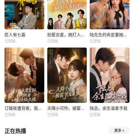
匠人有七喜
别惹吉星，她打人专打脸
陆先生的命定妻她飒又野
已完结
已完结
已完结
订婚夜遭背叛，我转身嫁顶级大佬
天降小可怜，被霍爷宠上天
陆总，余生温柔予我
已完结
已完结
已完结
正在热播
更多