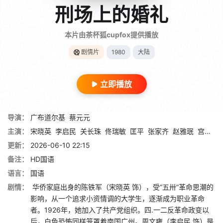
刑场上的婚礼
本片由茶杯狐cupfox提供播放
剧情片
1980
大陆
立即播放
导演：
广布道尔基
蔡元元
主演：
宋晓英
李启民
关长珠
佟瑞敏
匡平
张家齐
赵雅珉
宫喜斌
更新：
2026-06-10 22:15
备注：
HD国语
语言：
国语
剧情：
华侨家庭出身的陈铁军（宋晓英 饰），受“五卅”革命思潮的
影响，从一个追求小资情调的大学生，逐渐成为职业革命
者。1926年，她加入了共产党组织。四.一二反革命政变以
后，白色恐怖同样笼罩着南国广州。周文雍（李启民 饰）是