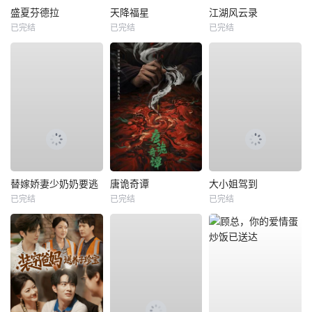
盛夏芬德拉
天降福星
江湖风云录
已完结
已完结
已完结
替嫁娇妻少奶奶要逃
唐诡奇谭
大小姐驾到
已完结
已完结
已完结