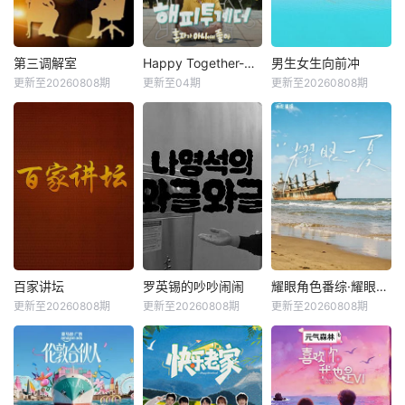
第三调解室
Happy Together-不是一个人真好
男生女生向前冲
更新至20260808期
更新至04期
更新至20260808期
百家讲坛
罗英锡的吵吵闹闹
耀眼角色番综·耀眼一夏
更新至20260808期
更新至20260808期
更新至20260808期