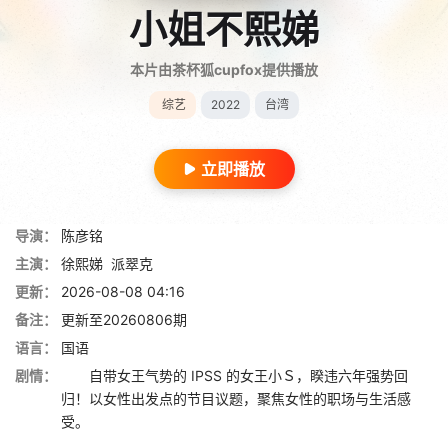
小姐不熙娣
本片由茶杯狐cupfox提供播放
综艺
2022
台湾
立即播放
导演：
陈彦铭
主演：
徐熙娣
派翠克
更新：
2026-08-08 04:16
备注：
更新至20260806期
语言：
国语
剧情：
自带女王气势的 IPSS 的女王小Ｓ，睽违六年强势回
归！以女性出发点的节目议题，聚焦女性的职场与生活感
受。